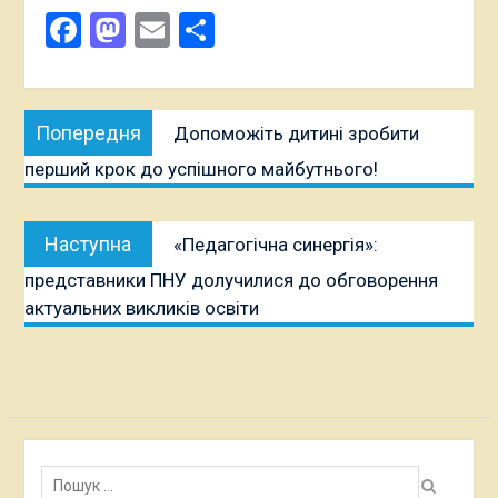
Facebook
Mastodon
Email
Поділитися
Навігація
Попередня
Попередня
Допоможіть дитині зробити
записів
публікація:
перший крок до успішного майбутнього!
Наступна
Наступна
«Педагогічна синергія»:
публікація:
представники ПНУ долучилися до обговорення
актуальних викликів освіти
Пошук: