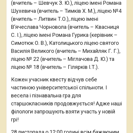
(вчитель – Шевчук З. Ю.), ліцею імені Романа
Шухевича (вчитель – Тимків Х. М.), ліцею №4
(вчитель – Литвин Т.О.), ліцею імені
В’ячеслава Чорновола (вчитель – Квасниця
С. І.), ліцею імені Романа Гурика (керівник –
Симотюк О. В.), Католицького ліцею святого
Василія Великого (вчитель – Михайляк Г. Г.),
ліцею № 22 (вчитель – Міглачова Д. Ю.) та
ліцею № 18 (вчитель – Гілярків І.Т.).
Кожен учасник квесту відчув себе
частиною університетської спільноти. І
весела і пізнавальна гра для
старшокласників продовжується! Адже наші
філологи запрошують взяти участь у новій
грі!
28 листопада о 12:00 годині всім бажаючим