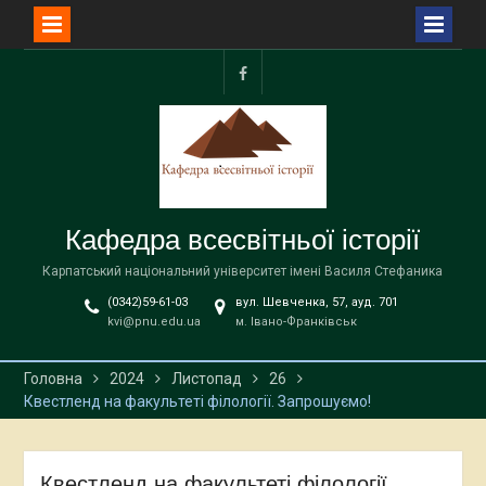
Перейти
до
facebook
вмісту
Кафедра всесвітньої історії
Карпатський національний університет імені Василя Стефаника
(0342)59-61-03
вул. Шевченка, 57, ауд. 701
kvi@pnu.edu.ua
м. Івано-Франківськ
Головна
2024
Листопад
26
Квестленд на факультеті філології. Запрошуємо!
Квестленд на факультеті філології.