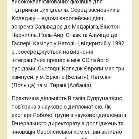
висококваліфікованих фахівців для
підтримки цих ідеалів. Серед засновників
Коледжу – відомі європейські діячі,
зокрема Сальвадор де Мадаріага, Вінстон
Черчилль, Поль-Анрі Спаак та Альчіде де
Гаспері. Кампус у Натоліні, відкритий у 1992
р., зосереджується на вивченні
інтеграційних процесів між ЄС та його
сусідами. Сьогодні Коледж Європи має три
кампуси: у м. Брюгге (Бельгія), Натоліні
(Польща) та м. Тирані (Албанія).
Практична діяльність Віталія Супруна тісно
пов’язана з науковою дипломатією. Як
експерт Робочої групи з наукової дипломатії
Генерального директорату з досліджень та
інновацій Європейської комісії, він активно