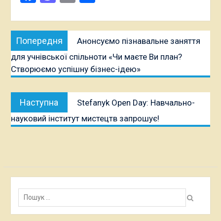
Навігація
Попередня
Попередня
Анонсуємо пізнавальне заняття
записів
публікація:
для учнівської спільноти «Чи маєте Ви план?
Створюємо успішну бізнес-ідею»
Наступна
Наступна
Stefanyk Open Day: Навчально-
публікація:
науковий інститут мистецтв запрошує!
Пошук: