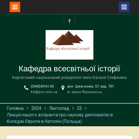
Перейти
до
facebook
вмісту
Кафедра всесвітньої історії
Карпатський національний університет імені Василя Стефаника
(0342)59-61-03
вул. Шевченка, 57, ауд. 701
kvi@pnu.edu.ua
м. Івано-Франківськ
Головна
2024
Листопад
25
Лекція нашого аспіранта про наукову дипломатію в
Коледжі Європи в Натоліні (Польща)