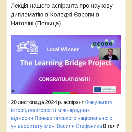
Лекція нашого аспіранта про наукову
дипломатію в Коледжі Європи в
Натоліні (Польща)
20 листопада 2024 р. аспірант
Факультету
історії, політології і міжнародних
відносин
Прикарпатського національного
університету імені Василя Стефаника
Віталій