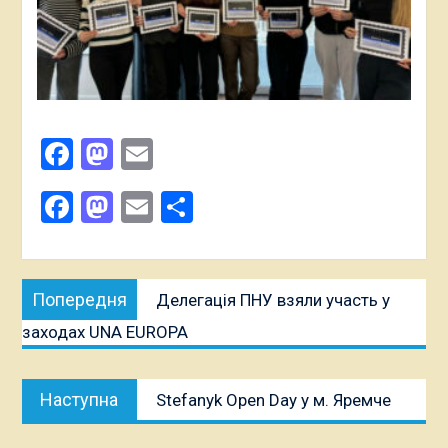
Facebook
Mastodon
Email
Поділитися
Facebook
Mastodon
Email
Поділитися
Навігація
Попередня
Попередня
Делегація ПНУ взяли участь у
записів
публікація:
заходах UNA EUROPA
Наступна
Наступна
Stefanyk Open Day у м. Яремче
публікація: