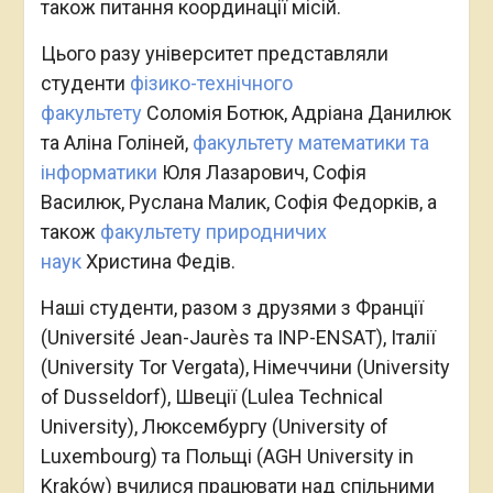
також питання координації місій.
Цього разу університет представляли
студенти
фізико-технічного
факультету
Соломія Ботюк, Адріана Данилюк
та Аліна Голіней,
факультету математики та
інформатики
Юля Лазарович, Софія
Василюк, Руслана Малик, Софія Федорків, а
також
факультету природничих
наук
Христина Федів.
Наші студенти, разом з друзями з Франції
(Université Jean-Jaurès та INP-ENSAT), Італії
(University Tor Vergata), Німеччини (University
of Dusseldorf), Швеції (Lulea Technical
University), Люксембургу (University of
Luxembourg) та Польщі (AGH University in
Kraków) вчилися працювати над спільними