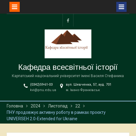
Перейти
до
facebook
вмісту
Кафедра всесвітньої історії
Карпатський національний університет імені Василя Стефаника
(0342)59-61-03
вул. Шевченка, 57, ауд. 701
kvi@pnu.edu.ua
м. Івано-Франківськ
Головна
2024
Листопад
22
ПНУ продовжує активну роботу в рамках проєкту
UNIVERSEH 2.0-Extended for Ukraine