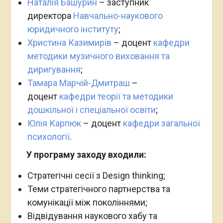
Наталія Башурин
– заступник
директора
Навчально-наукового
юридичного інституту
;
Христина Казимирів
– доцент
кафедри
методики музичного виховання та
диригування
;
Тамара Марчій-Дмитраш
–
доцент
кафедри теорії та методики
дошкільної і спеціальної освіти
;
Юлія Карпюк
– доцент
кафедри загальної
психології
.
У програму заходу входили:
Стратегічні сесії з Design thinking;
Теми стратегічного партнерства та
комунікації між поколіннями;
Відвідування наукового хабу та