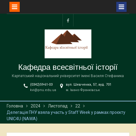
Перейти
до
facebook
вмісту
Кафедра всесвітньої історії
Карпатський національний університет імені Василя Стефаника
(0342)59-61-03
вул. Шевченка, 57, ауд. 701
kvi@pnu.edu.ua
м. Івано-Франківськ
Головна
2024
Листопад
22
Делегація ПНУ взяла участь у Staff Week у рамках проєкту
UNIC4U (NAWA)