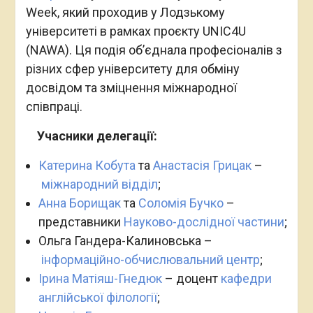
Week, який проходив у Лодзькому
університеті в рамках проєкту UNIC4U
(NAWA). Ця подія об’єднала професіоналів з
різних сфер університету для обміну
досвідом та зміцнення міжнародної
співпраці.
Учасники делегації:
Катерина Кобута
та
Анастасія Грицак
–
міжнародний відділ
;
Анна Борищак
та
Соломія Бучко
–
представники
Науково-дослідної частини
;
Ольга Гандера-Калиновська –
інформаційно-обчислювальний центр
;
Ірина Матіяш-Гнедюк
– доцент
кафедри
англійської філології
;