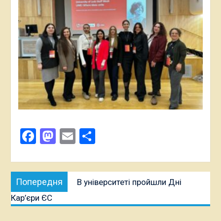
Facebook
Mastodon
Email
Поділитися
Навігація
Попередня
Попередня
В університеті пройшли Дні
записів
публікація:
Кар’єри ЄС