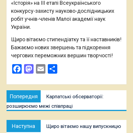
«Історія» на ІІІ етапі Всеукраїнського
конкурсу-захисту науково-дослідницьких
робіт учнів-членів Малої академії наук
України.
Щиро вітаємо стипендіатку та її наставників!
Бажаємо нових звершень та підкорення
чергових переможних вершин творчості!
Facebook
Mastodon
Email
Поділитися
Навігація
Попередня
Попередня
Карпатські обсерваторії:
записів
публікація:
розширюємо межі співпраці
Наступна
Наступна
Щиро вітаємо нашу випускницю
публікація: