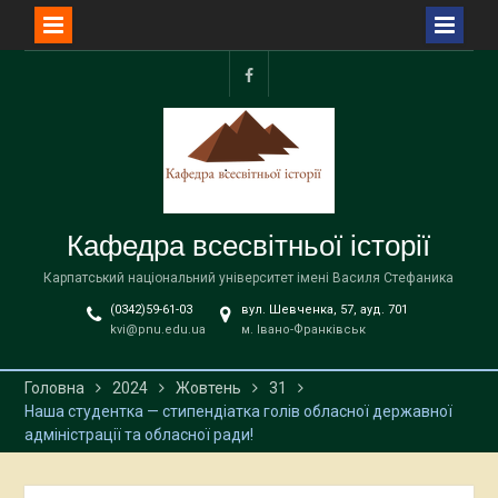
Перейти
до
facebook
вмісту
Кафедра всесвітньої історії
Карпатський національний університет імені Василя Стефаника
(0342)59-61-03
вул. Шевченка, 57, ауд. 701
kvi@pnu.edu.ua
м. Івано-Франківськ
Головна
2024
Жовтень
31
Наша студентка — стипендіатка голів обласної державної
адміністрації та обласної ради!