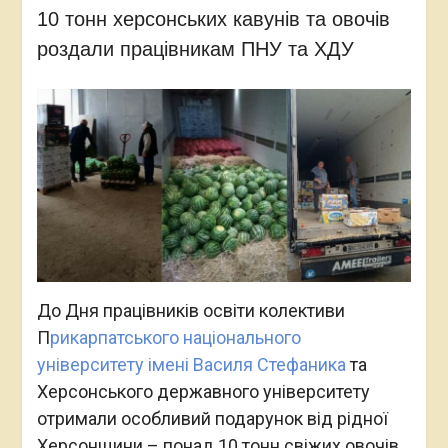
10 тонн херсонських кавунів та овочів
роздали працівникам ПНУ та ХДУ
До Дня працівників освіти колективи
П
рикарпатського національного
університету імені Василя Стефаника
та
Херсонського державного університету
отримали особливий подарунок від рідної
Херсонщини – понад 10 тонн свіжих овочів