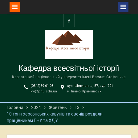
Перейти
до
facebook
вмісту
Кафедра всесвітньої історії
Карпатський національний університет імені Василя Стефаника
(0342)59-61-03
вул. Шевченка, 57, ауд. 701
kvi@pnu.edu.ua
м. Івано-Франківськ
Головна
2024
Жовтень
13
10 тонн херсонських кавунів та овочів роздали
працівникам ПНУ та ХДУ