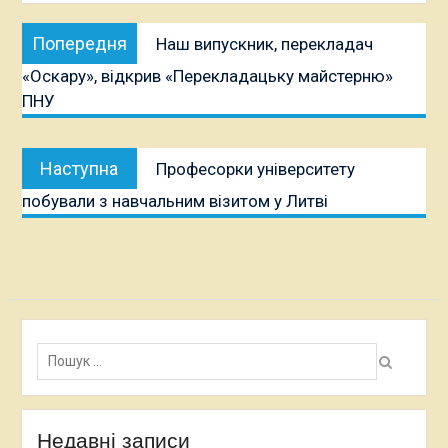
Навігація
Попередня
Попередня
Наш випускник, перекладач
записів
публікація:
«Оскару», відкрив «Перекладацьку майстерню»
ПНУ
Наступна
Наступна
Професорки університету
публікація:
побували з навчальним візитом у Литві
Пошук:
Недавні записи