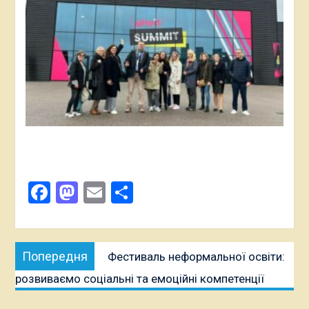
Facebook
Mastodon
Email
Поділитися
Навігація
Попередня
Попередня
Фестиваль неформальної освіти:
записів
публікація:
розвиваємо соціальні та емоційні компетенції