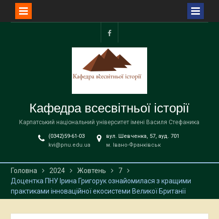
Перейти
до
facebook
вмісту
Кафедра всесвітньої історії
Карпатський національний університет імені Василя Стефаника
(0342)59-61-03
вул. Шевченка, 57, ауд. 701
kvi@pnu.edu.ua
м. Івано-Франківськ
Головна
2024
Жовтень
7
Доцентка ПНУ Ірина Григорук ознайомилася з кращими
практиками інноваційної екосистеми Великої Британії