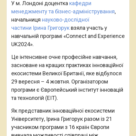
У м. Лондоні доцентка
кафедри
менеджменту та бізнес-адміністрування
,
начальниця
науково-дослідної
частини
Ірина Григорук
взяла участь у
навчальній програмі «Connect and Experience
UK2024».
Це інтенсивне очне професійне навчання,
засноване на кращих практиках інноваційної
екосистеми Великої Британії, яке відбулося
29 вересня – 4 жовтня. Організатором
програми є Європейський інститут інновацій
та технологій (EIT).
Як представник інноваційної екосистеми
Університету, Ірина Григорук разом із 21
учасником програми з 16 країн Європи
вивчала можливості співпраці між