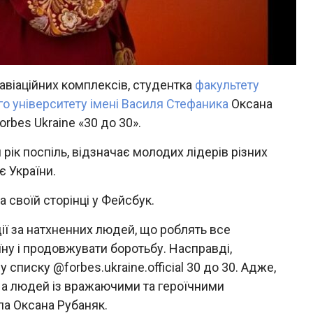
авіаційних комплексів, студентка
факультету
о університету імені Василя Стефаника
Оксана
rbes Ukraine «30 до 30».
 рік поспіль, відзначає молодих лідерів різних
є України.
 своїй сторінці у Фейсбук.
одії за натхненних людей, що роблять все
ну і продовжувати боротьбу. Насправді,
списку @forbes.ukraine.official 30 до 30. Адже,
, а людей із вражаючими та героїчними
ла Оксана Рубаняк.