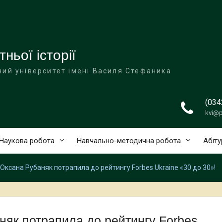
ньої історії
ий університет імені Василя Стефаника
(034
kvi@p
Наукова робота
Навчально-методична робота
Абіту
Оксана Рубаняк потрапила до рейтингу Forbes Ukraine «30 до 30»!
няк потрапила до рейтингу Forbes