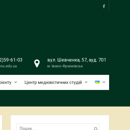
facebook
2)59-61-03
вул. Шевченка, 57, ауд. 701
nu.edu.ua
м. Івано-Франківськ
рієнту
Центр медієвістичних студій
Пошук: