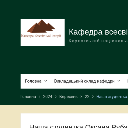
Перейти
до
вмісту
Кафедра всесвіт
Карпатський національн
Головна
Викладацький склад кафедри
Головна
2024
Вересень
22
Наша студентка 
Наша студентка Оксана Руба