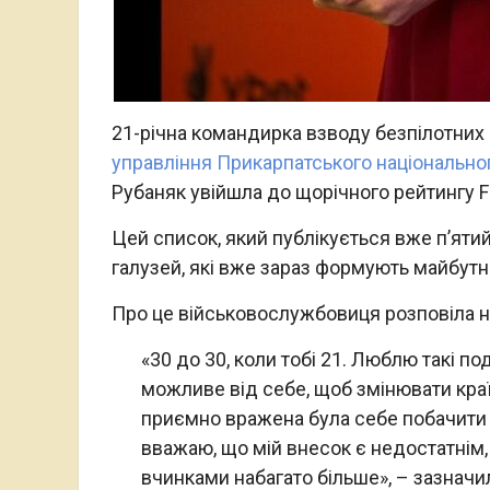
21-річна командирка взводу безпілотних 
управління
Прикарпатського національног
Рубаняк увійшла до щорічного рейтингу Fo
Цей список, який публікується вже п’ятий
галузей, які вже зараз формують майбутн
Про це військовослужбовиця розповіла на
«30 до 30, коли тобі 21. Люблю такі п
можливе від себе, щоб змінювати краї
приємно вражена була себе побачити у 
вважаю, що мій внесок є недостатнім
вчинками набагато більше», – зазначи