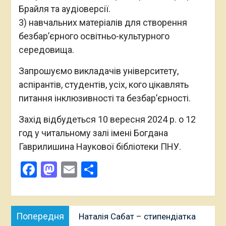
Брайля та аудіоверсії.
3) навчальних матеріалів для створення
безбар’єрного освітньо-культурного
середовища.
Запрошуємо викладачів університету,
аспірантів, студентів, усіх, кого цікавлять
питання інклюзивності та безбар’єрності.
Захід відбудеться 10 вересня 2024 р. о 12
год у читальному залі імені Богдана
Гаврилишина Наукової бібліотеки ПНУ.
Facebook
Mastodon
Email
Поділитися
Навігація
Попередня
Попередня
Наталія Сабат – стипендіатка
записів
публікація: