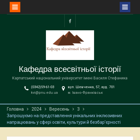
Перейти
до
facebook
вмісту
Кафедра всесвітньої історії
Карпатський національний університет імені Василя Стефаника
(0342)59-61-03
вул. Шевченка, 57, ауд. 701
kvi@pnu.edu.ua
м. Івано-Франківськ
Головна
2024
Вересень
3
Запрошуємо на представлення унікальних інклюзивних
напрацювань у сфері освіти, культури й безбар’єрності