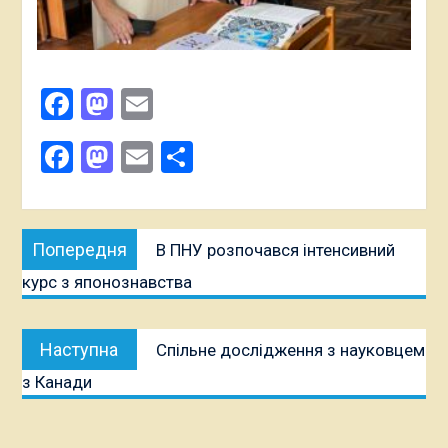
Facebook
Mastodon
Email
Поширити
Facebook
Mastodon
Email
Поділитися
Навігація
Попередня
Попередня
В ПНУ розпочався інтенсивний
записів
публікація:
курс з японознавства
Наступна
Наступна
Спільне дослідження з науковцем
публікація:
з Канади