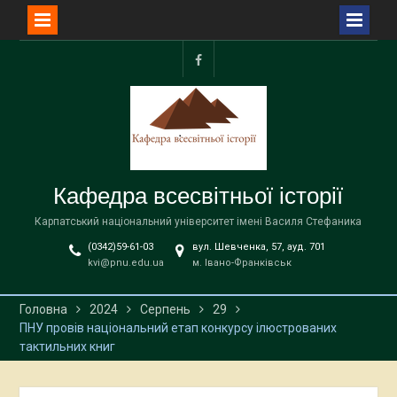
Перейти
до
facebook
вмісту
Кафедра всесвітньої історії
Карпатський національний університет імені Василя Стефаника
(0342)59-61-03
вул. Шевченка, 57, ауд. 701
kvi@pnu.edu.ua
м. Івано-Франківськ
Головна
2024
Серпень
29
ПНУ провів національний етап конкурсу ілюстрованих
тактильних книг