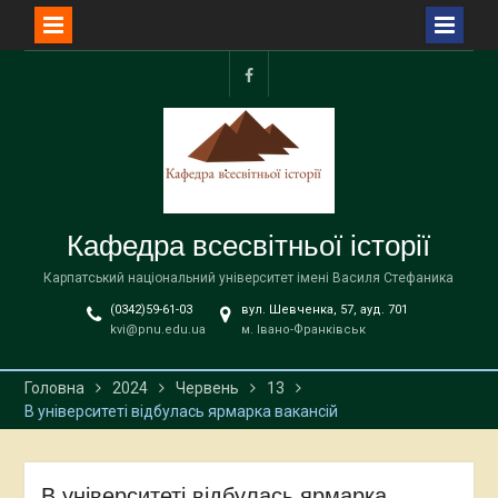
Перейти
до
facebook
вмісту
Кафедра всесвітньої історії
Карпатський національний університет імені Василя Стефаника
(0342)59-61-03
вул. Шевченка, 57, ауд. 701
kvi@pnu.edu.ua
м. Івано-Франківськ
Головна
2024
Червень
13
В університеті відбулась ярмарка вакансій
В університеті відбулась ярмарка