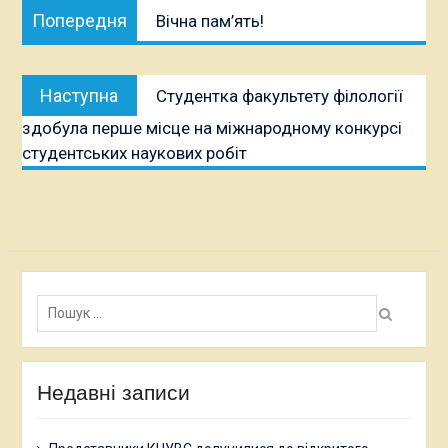
Попередня
Попередня
Вічна пам’ять!
записів
публікація:
Наступна
Наступна
Студентка факультету філології
публікація:
здобула перше місце на міжнародному конкурсі
студентських наукових робіт
Пошук:
Недавні записи