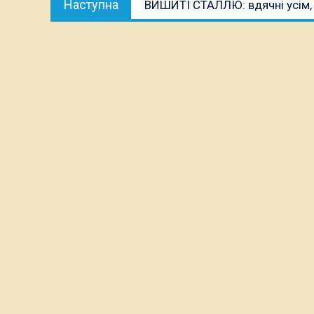
Наступна
ВИШИТІ СТАЛЛЮ: вдячні усім, 
публікація: