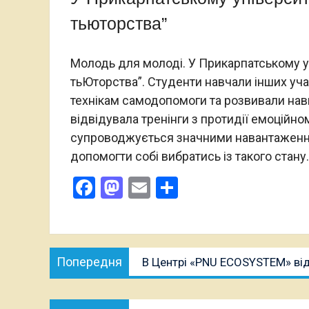
тьюторства”
Молодь для молоді. У Прикарпатському у
тьЮторства”. Студенти навчали інших учас
технікам самодопомоги та розвивали нав
відвідувала тренінги з протидії емоційн
супроводжується значними навантаженням
допомогти собі вибратись із такого стану.
Facebook
Mastodon
Email
Поділитися
Навігація
Попередня
Попередня
В Центрі «PNU ECOSYSTEM» ві
записів
публікація:
Наступна