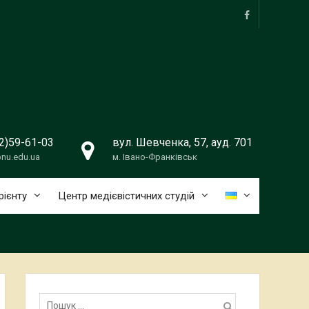
facebook
2)59-61-03
вул. Шевченка, 57, ауд. 701
nu.edu.ua
м. Івано-Франківськ
рієнту
Центр медієвістичних студій
Пошук: