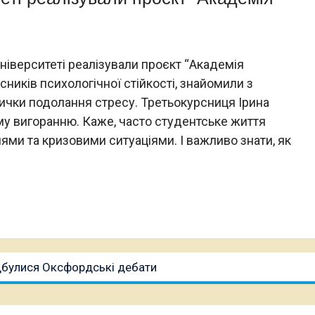
ніверситеті реалізували проєкт “Академія
ників психологічної стійкості, знайомили з
ички подолання стресу. Третьокурсниця Ірина
ому вигоранню. Каже, часто студентське життя
и та кризовими ситуаціями. І важливо знати, як
дбулися Оксфордські дебати