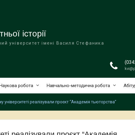
ньої історії
ий університет імені Василя Стефаника
(034
kvi@p
Наукова робота
Навчально-методична робота
Абіту
у університеті реалізували проєкт “Академія тьюторства”
еті реалізували проєкт “Академія