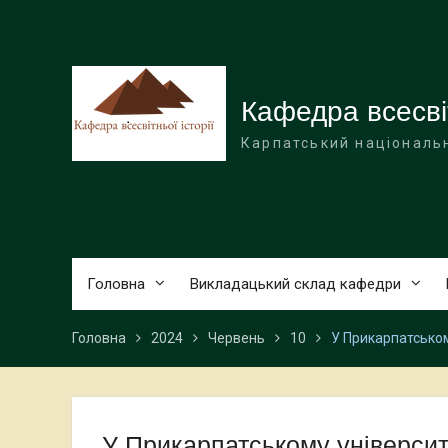
Перейти
до
вмісту
Кафедра всесвіт
Карпатський національн
Головна
Викладацький склад кафедри
Головна
2024
Червень
10
У Прикарпатськом
У Прикарпатському університ