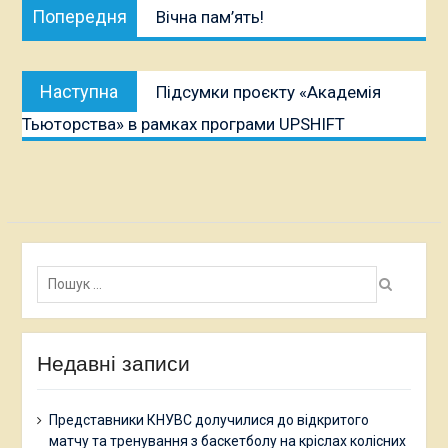
Попередня
Попередня
Вічна пам’ять!
записів
публікація:
Наступна
Наступна
Підсумки проєкту «Академія
публікація:
Тьюторства» в рамках програми UPSHIFT
Пошук:
Недавні записи
Представники КНУВС долучилися до відкритого
матчу та тренування з баскетболу на кріслах колісних