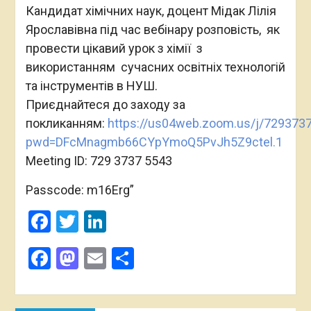
Кандидат хімічних наук, доцент Мідак Лілія
Ярославівна під час вебінару розповість, як
провести цікавий урок з хімії з
використанням сучасних освітніх технологій
та інструментів в НУШ.
Приєднайтеся до заходу за
покликанням:
https://us04web.zoom.us/j/729373
pwd=DFcMnagmb66CYpYmoQ5PvJh5Z9ctel.1
Meeting ID: 729 3737 5543
Passcode: m16Erg”
Facebook
Twitter
LinkedIn
Поділитися
Facebook
Mastodon
Email
Поділитися
Навігація