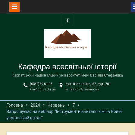
Перейти
до
facebook
вмісту
Кафедра всесвітньої історії
Карпатський національний університет імені Василя Стефаника
(0342)59-61-03
вул. Шевченка, 57, ауд. 701
kvi@pnu.edu.ua
м. Івано-Франківськ
Головна
2024
Червень
7
Запрошуємо на вебінар “Інструменти вчителя хімії в Новій
українській школі”