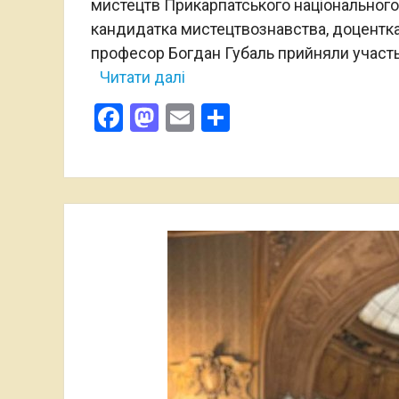
мистецтв Прикарпатського національного 
кандидатка мистецтвознавства, доцентка 
професор Богдан Губаль прийняли участь 
Читати далі
Facebook
Mastodon
Email
Поділитися