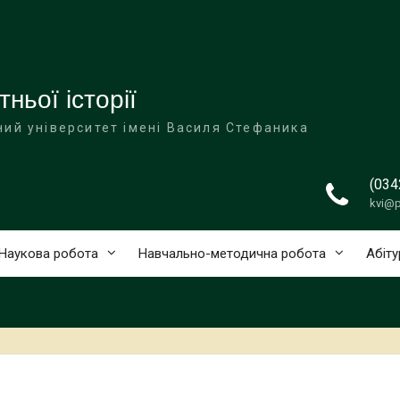
ньої історії
ий університет імені Василя Стефаника
(034
kvi@p
Наукова робота
Навчально-методична робота
Абіту