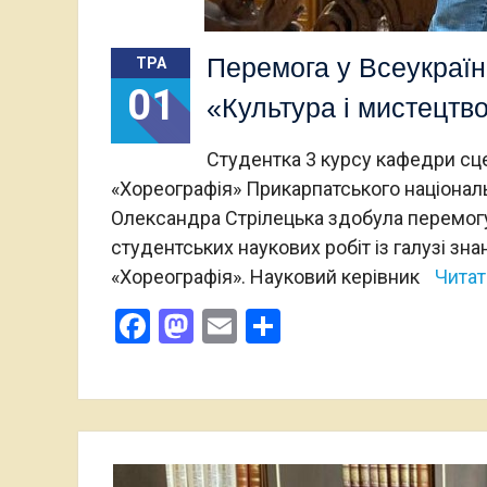
Перемога у Всеукраїн
ТРА
01
«Культура і мистецтв
Студентка 3 курсу кафедри сцен
«Хореографія» Прикарпатського націонал
Олександра Стрілецька здобула перемогу 
студентських наукових робіт із галузі зна
«Хореографія». Науковий керівник
Читат
Facebook
Mastodon
Email
Поділитися