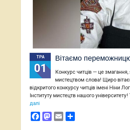
Вітаємо переможницю к
ТРА
01
Конкурс читців — це змагання,
мистецтвом слова! Щиро вітає
відкритого конкурсу читців імені Ніни Л
Інституту мистецтв нашого університету
далі
Facebook
Mastodon
Email
Поділитися