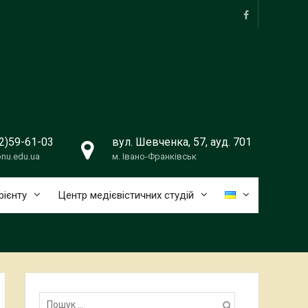
facebook
2)59-61-03
вул. Шевченка, 57, ауд. 701
nu.edu.ua
м. Івано-Франківськ
рієнту
Центр медієвістичних студій
Пошук: