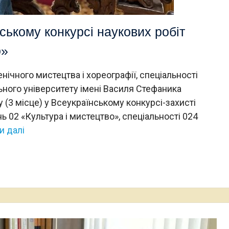
ському конкурсі наукових робіт
о»
ічного мистецтва і хореографії, спеціальності
ьного університету імені Василя Стефаника
(3 місце) у Всеукраїнському конкурсі-захисті
нь 02 «Культура і мистецтво», спеціальності 024
и далі