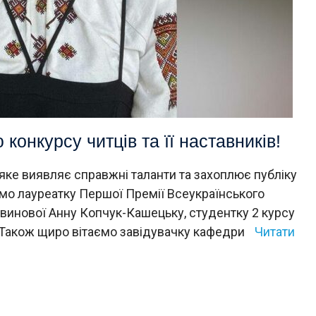
онкурсу читців та її наставників!
 яке виявляє справжні таланти та захоплює публіку
мо лауреатку Першої Премії Всеукраїнського
огвинової Анну Копчук-Кашецьку, студентку 2 курсу
! Також щиро вітаємо завідувачку кафедри
Читати