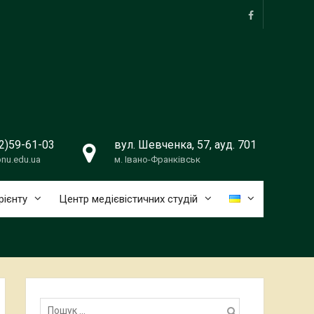
facebook
2)59-61-03
вул. Шевченка, 57, ауд. 701
nu.edu.ua
м. Івано-Франківськ
рієнту
Центр медієвістичних студій
Пошук: