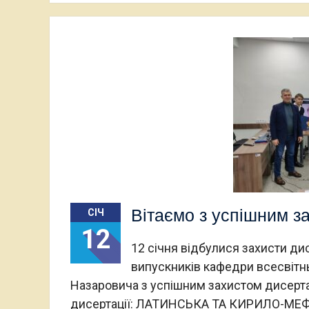
Вітаємо з успішним з
СІЧ
12
12 січня відбулися захисти ди
випускників кафедри всесвітнь
Назаровича з успішним захистом дисертац
дисертації: ЛАТИНСЬКА ТА КИРИЛО-МЕФО