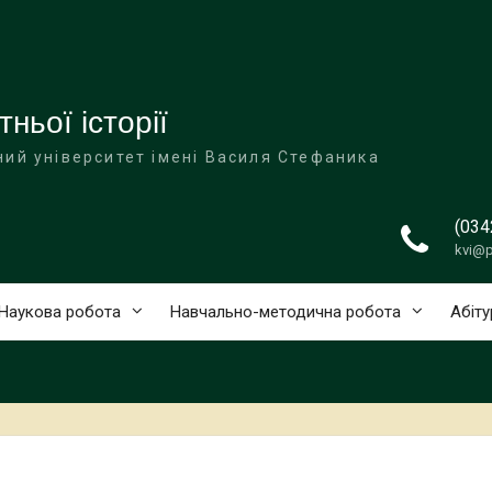
ньої історії
ий університет імені Василя Стефаника
(034
kvi@p
Наукова робота
Навчально-методична робота
Абіту