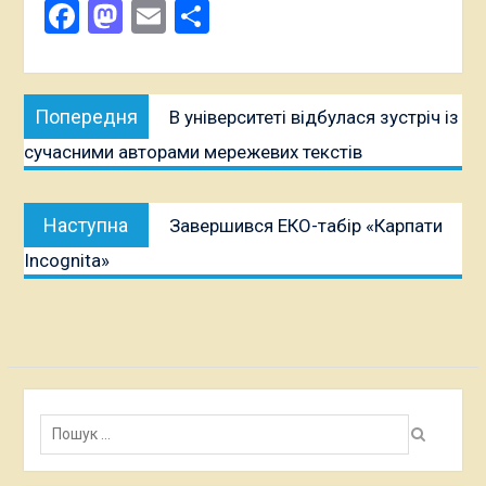
Facebook
Mastodon
Email
Поділитися
Навігація
Попередня
Попередня
В університеті відбулася зустріч із
записів
публікація:
сучасними авторами мережевих текстів
Наступна
Наступна
Завершився ЕКО-табір «Карпати
публікація:
Incognita»
Пошук: