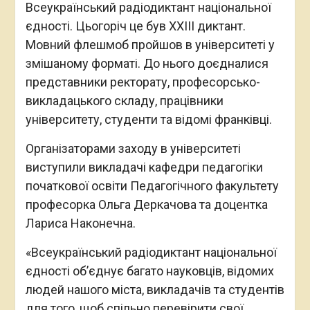
Всеукраїнський радіодиктант національної
єдності. Цьогоріч це був ХХIII диктант.
Мовний флешмоб пройшов в університеті у
змішаному форматі. До нього доєдналися
представники ректорату, професорсько-
викладацького складу, працівники
університету, студенти та відомі франківці.
Організаторами заходу в університеті
виступили викладачі кафедри педагогіки
початкової освіти Педагогічного факультету
професорка Ольга Деркачова та доцентка
Лариса Наконечна.
«Всеукраїнський радіодиктант національної
єдності об’єднує багато науковців, відомих
людей нашого міста, викладачів та студентів
для того, щоб спільно перевірити свої