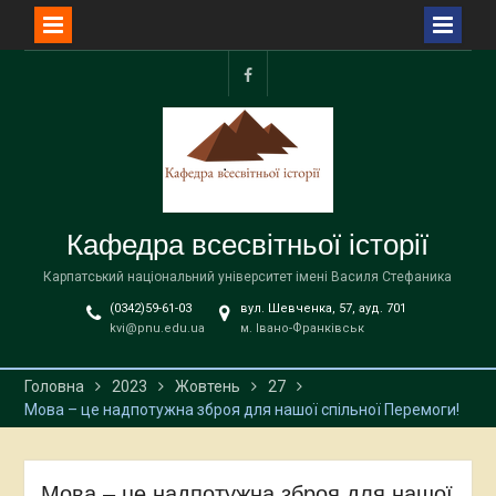
Перейти
до
facebook
вмісту
Кафедра всесвітньої історії
Карпатський національний університет імені Василя Стефаника
(0342)59-61-03
вул. Шевченка, 57, ауд. 701
kvi@pnu.edu.ua
м. Івано-Франківськ
Головна
2023
Жовтень
27
Мова – це надпотужна зброя для нашої спільної Перемоги!
Мова – це надпотужна зброя для нашої