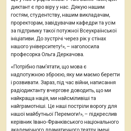
диктант є про віру у нас. Дякую нашим
гостям, студентству, нашим викладачам,
проректорам, завідувачам кафедри та усім
за підтримку такої потужної Всеукраїнської
ініціативи. До зустрічі через рік у стінах
нашого університету!», – наголосила
професорка Ольга Деркачова.
«Потрібно пам’ятати, що мова є
надпотужною зброєю, яку ми маємо берегти
і розвивати. Зараз, під час війни, написання
радіодиктанту вчергове доводить, що ми
найкраща нація, ми найсміливіші та
найграмотніші. Це наші постріли ворогу для
нашої майбутньої Перемоги!», – підкреслив
керівник Івано-Франківського національного
академічного драматичного театру імені