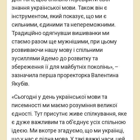
знання української мови. Також він є
інструментом, який показує, що ми є
сильними, єдиними та непереможними.
Традиційно одягнувши вишиванки ми
стаємо разом ще мужнішими, при цьому
розвиваючи нашу мову і спільними
зусиллями йдемо до розвитку та
збереження її для майбутніх поколінь», –
зазначила перша проректорка Валентина
Якубів.
«Сьогодні у день української мови та
писемності ми маємо розуміння великої
єдності. Тут присутнє живе спілкування, яке
є дуже важливим та об’єднує усіх спільною
ідеєю. Ми вкотре згадуємо, що ми українці,
що у нас є рідна мова. У такі важкі часи, цей