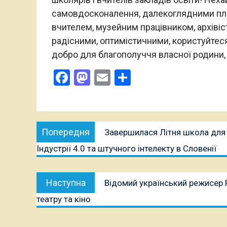
самовдосконалення, далекоглядними пла
вчителем, музейним працівником, архівіс
радісними, оптимістичними, користуйтеся
добро для благополуччя власної родини, 
Facebook
Mastodon
Email
Поділитися
Навігація
Попередня
Попередня
Завершилася Літня школа для с
записів
публікація:
Індустрії 4.0 та штучного інтелекту в Словенії
Наступна
Наступна
Відомий український режисер 
публікація:
театру та кіно