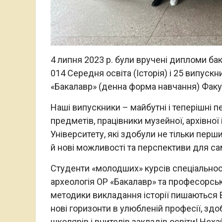
4 липня 2023 р. були вручені дипломи ба
014 Середня освіта (Історія) і 25 випускн
«Бакалавр» (денна форма навчання) Факуль
Наші випускники – майбутні і теперішні пе
предметів, працівники музейної, архівної 
Університету, які здобули не тільки перши
й нові можливості та перспективи для сам
Студенти «молодших» курсів спеціальносте
археологія ОР «Бакалавр» та професорськ
методики викладання історії пишаються В
нові горизонти в улюбленій професії, зд
школярів і вчителів закладів освіти! Не