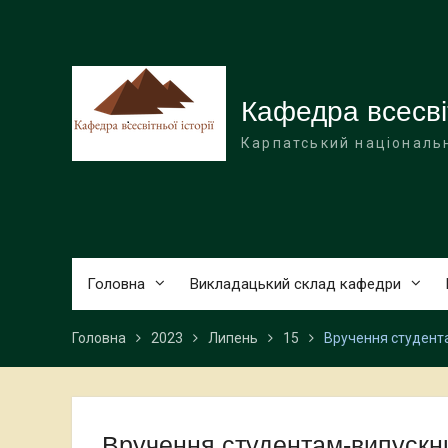
Перейти
до
вмісту
Кафедра всесвіт
Карпатський національн
Головна
Викладацький склад кафедри
Головна
2023
Липень
15
Вручення студента
Вручення студентам-випускн