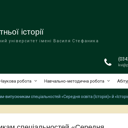
ньої історії
ий університет імені Василя Стефаника
(034
kvi@p
Наукова робота
Навчально-методична робота
Абіту
м-випускникам спеціальностей «Середня освіта (Історія)» й «Історі
икам спеціальностей «Середня