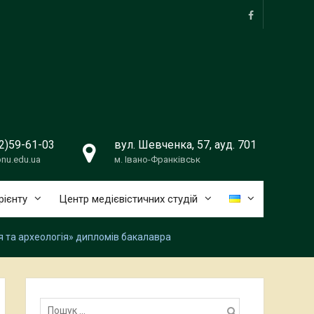
facebook
2)59-61-03
вул. Шевченка, 57, ауд. 701
nu.edu.ua
м. Івано-Франківськ
рієнту
Центр медієвістичних студій
я та археологія» дипломів бакалавра
Пошук: